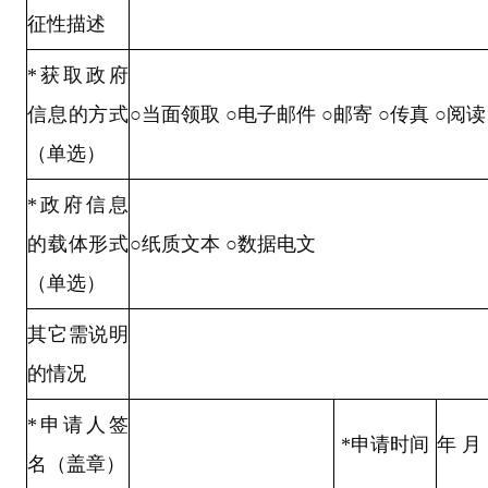
征性描述
*
获取政府
信息的方式
○
当面领取
○电子邮件 ○邮寄 ○传真 ○阅
（单选）
*
政府信息
的载体形式
○
纸质文本
○
数据电文
（单选）
其它需说明
的情况
*
申请人签
*
申请时间
年 月
名（盖章）