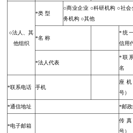
○
商业企业
○科研机构 ○社会
*
类 型
务机构 ○其他
○法人、其
*
统
*
名 称
他组织
信用
*
联
*
法人代表
名
座机
*
联系电话
手机
号）
*
通信地址
*
邮政
传真
*
电子邮箱
号）