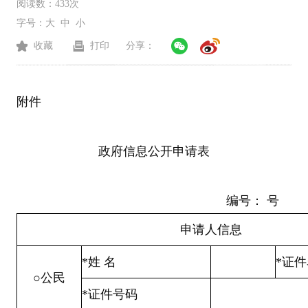
阅读数：
433次
字号：
大
中
小
收藏
打印
分享：
附件
政府信息公开申请表
编号： 号
申请人信息
*
姓 名
*
证件
○
公民
*
证件号码