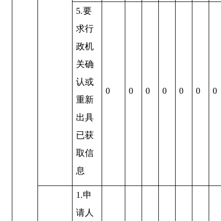
5
.要
求行
政机
关确
认或
0
0
0
0
0
0
0
重新
出具
已获
取信
息
1.申
请人