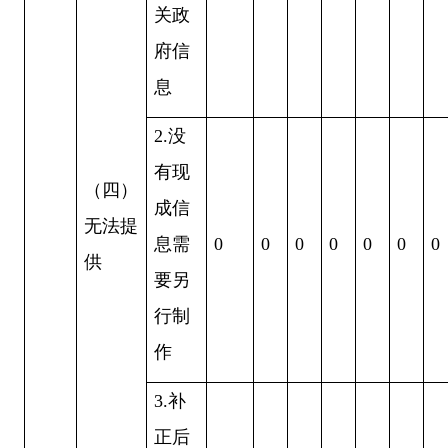
关政
府信
息
2
.没
有现
（四）
成信
无法提
息需
0
0
0
0
0
0
0
供
要另
行制
作
3
.补
正后