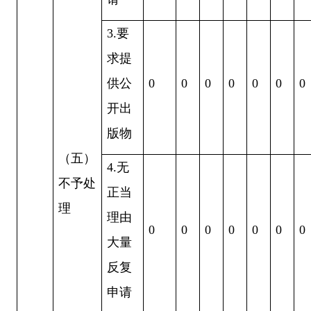
3
.要
求提
供公
0
0
0
0
0
0
0
开出
版物
（五）
4
.无
不予处
正当
理
理由
0
0
0
0
0
0
0
大量
反复
申请