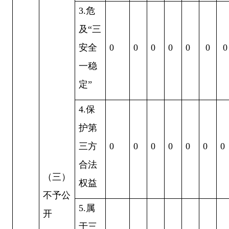
3
.危
及“三
安全
0
0
0
0
0
0
0
一稳
定”
4
.保
护第
三方
0
0
0
0
0
0
0
合法
（三）
权益
不予公
5
.属
开
于三