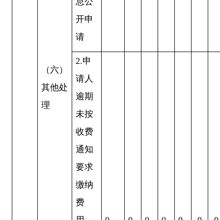
息公
开申
请
2.申
（六）
请人
其他处
逾期
理
未按
收费
通知
要求
缴纳
费
用、
0
0
0
0
0
0
0