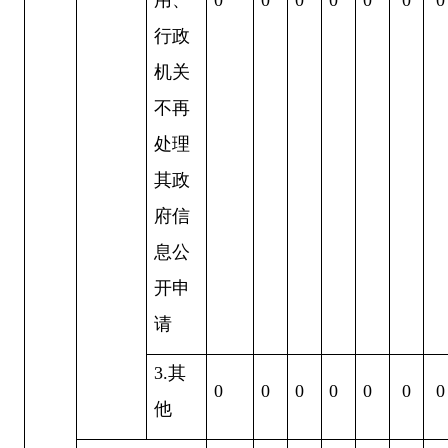
行政
机关
不再
处理
其政
府信
息公
开申
请
3.其
0
0
0
0
0
0
0
他