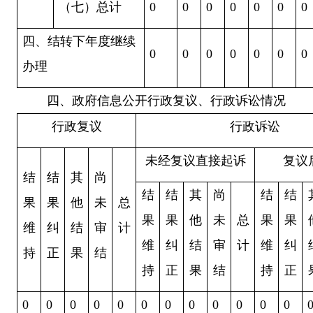
（七）总计
0
0
0
0
0
0
0
四、结转下年度继续
0
0
0
0
0
0
0
办理
四、政府信息公开行政复议、行政诉讼情况
行政复议
行政诉讼
未经复议直接起诉
复议
结
结
其
尚
结
结
其
尚
结
结
果
果
他
未
总
果
果
他
未
总
果
果
维
纠
结
审
计
维
纠
结
审
计
维
纠
持
正
果
结
持
正
果
结
持
正
0
0
0
0
0
0
0
0
0
0
0
0