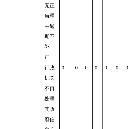
无正
当理
由逾
期不
补
正、
行政
0
0
0
0
0
0
0
机关
不再
处理
其政
府信