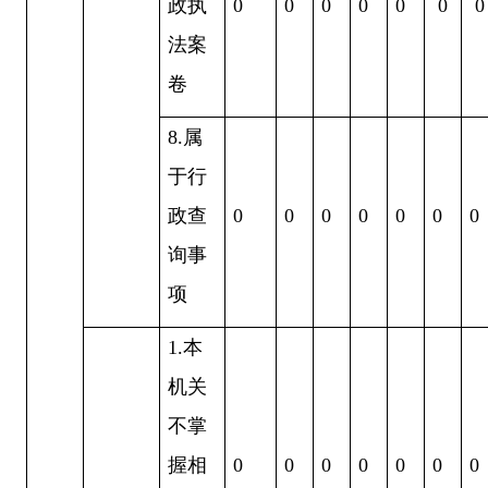
政执
0
0
0
0
0
0
0
法案
卷
8
.属
于行
政查
0
0
0
0
0
0
0
询事
项
1
.本
机关
不掌
握相
0
0
0
0
0
0
0