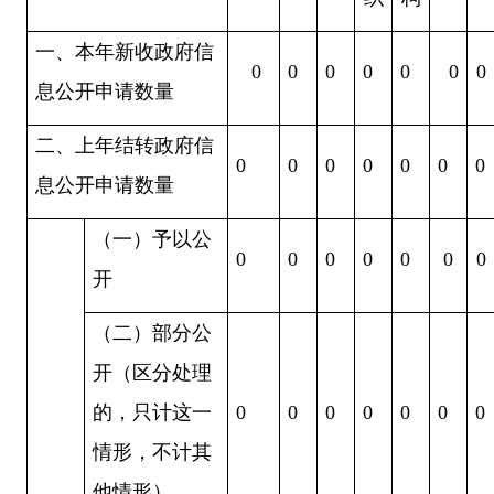
一、本年新收政府信
0
0
0
0
0
0
息公开申请数量
二、上年结转政府信
0
0
0
0
0
0
0
息公开申请数量
（一）予以公
0
0
0
0
0
0
开
（二）部分公
开（区分处理
的，只计这一
0
0
0
0
0
0
0
情形，不计其
他情形）