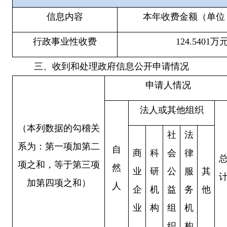
信息内容
本年收费金额（单位
行政事业性收费
124.5401万
三
、收到和处理政府信息公开申请情况
申请人情况
法人或其他组织
（本列数据的勾稽关
社
法
系为：第一项加第二
自
商
科
会
律
项之和，等于第三项
然
业
研
公
服
其
加第四项之和）
人
企
机
益
务
他
业
构
组
机
织
构