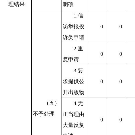
理结果
明确
1.信
访举报投
0
0
诉类申请
2.重
0
0
复申请
3.要
求提供公
0
0
开出版物
（五）
4.无
不予处理
正当理由
0
0
大量反复