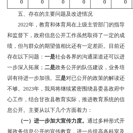
0
0
0
0
0
0
五、存在的主要问题及改进情况
20
22
年，
教育和体育局
在上级主管部门的指导
和监督下，政府信息公开工作虽然取得了一定的成
绩，但与群众的期望值相比还有一定差距。目前还
存在以下问题：
一是
社会各界的沟通渠道还可以进
一步深入拓展；
二是
政务公开的队伍建设，业务培
训有待进一步加强。
三是
对已公开的政策的解读还
不够。
202
3
年，我局将继续紧密围绕
县
委
县
政府中
心工作，结合
甘孜县
教育实际，推进教育系统的信
息公开。主要从以下几个方面着力：
（一）
进一步加大宣传力度。
通过多种形式开
展政务信息公开的宣传教育，进一步提高各科室及