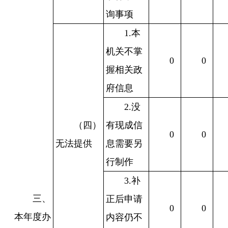
询事项
1.本
机关不掌
0
0
握相关政
府信息
2.没
（四）
有现成信
0
0
无法提供
息需要另
行制作
3.补
三、
正后申请
0
0
本年度办
内容仍不