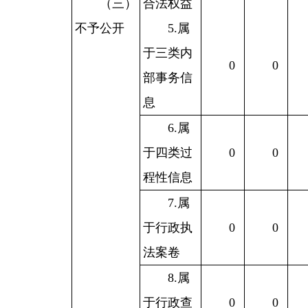
（三）
合法权益
不予公开
5.属
于三类内
0
0
部事务信
息
6.属
于四类过
0
0
程性信息
7.属
于行政执
0
0
法案卷
8.属
于行政查
0
0