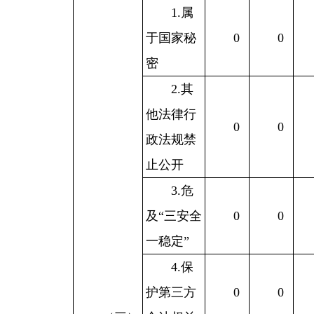
1.属
于国家秘
0
0
密
2.其
他法律行
0
0
政法规禁
止公开
3.危
及“三安全
0
0
一稳定”
4.保
护第三方
0
0