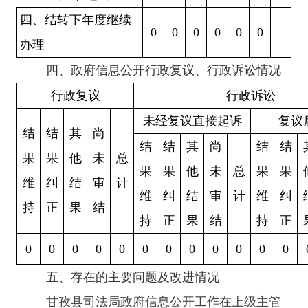
四、结转下年度继续
0
0
0
0
0
0
办理
四、政府信息公开行政复议、行政诉讼情况
行政复议
行政诉讼
未经复议直接起诉
复议
结
结
其
尚
结
结
其
尚
结
结
果
果
他
未
总
果
果
他
未
总
果
果
维
纠
结
审
计
维
纠
结
审
计
维
纠
持
正
果
结
持
正
果
结
持
正
0
0
0
0
0
0
0
0
0
0
0
0
五、存在的主要问题及改进情况
甘孜县
司法局政府信息公开工作在上级主管