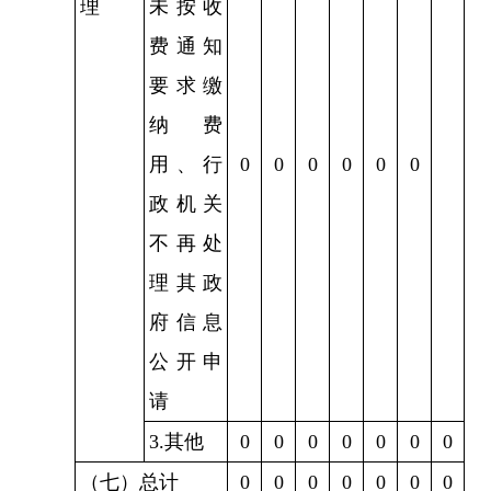
理
未按收
费通知
要求缴
纳费
用、行
0
0
0
0
0
0
政机关
不再处
理其政
府信息
公开申
请
3.其他
0
0
0
0
0
0
0
（七）总计
0
0
0
0
0
0
0