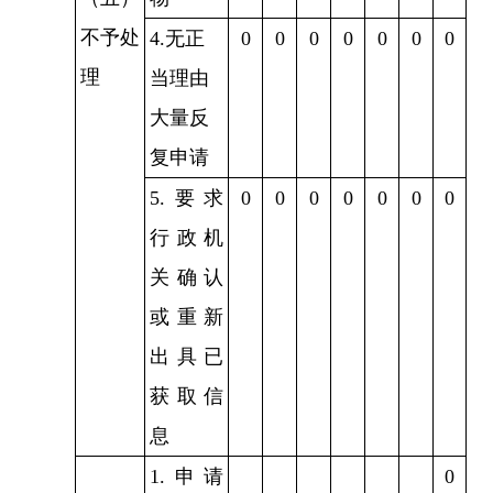
不予处
4.无正
0
0
0
0
0
0
0
理
当理由
大量反
复申请
5.要求
0
0
0
0
0
0
0
行政机
关确认
或重新
出具已
获取信
息
1.申请
0