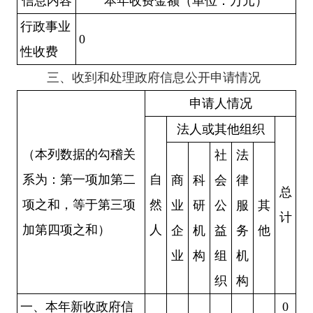
信息内容
本年收费金额（单位：万元）
行政事业
0
性收费
三、收到和处理政府信息公开申请情况
申请人情况
法人或其他组织
（本列数据的勾稽关
社
法
系为：第一项加第二
自
商
科
会
律
总
项之和，等于第三项
然
业
研
公
服
其
计
加第四项之和）
人
企
机
益
务
他
业
构
组
机
织
构
一、本年新收政府信
0