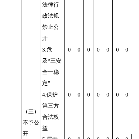
法律行
政法规
禁止公
开
3.危
0
0
0
0
0
0
0
及“三安
全一稳
定”
4.保护
0
0
0
0
0
0
0
第三方
（三）
合法权
不予公
益
开