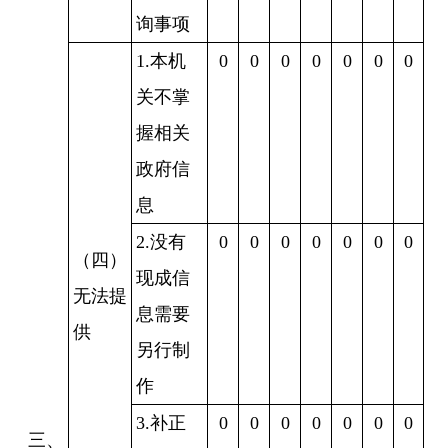
询事项
1.本机
0
0
0
0
0
0
0
关不掌
握相关
政府信
息
2.没有
0
0
0
0
0
0
0
（四）
现成信
无法提
息需要
供
另行制
作
3.补正
0
0
0
0
0
0
0
三、