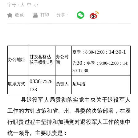
字号：
大
中
小
收藏
打印
分享：
14:30-1
夏季：8:30-12:00；
甘孜县格达
办公时
办公地址
7:30
弦子横街1号
间
；冬季：9:00-12:00；14:
30-17:30
0836-
7526
联系方式
负责人
尼玛措
133
县退役军人局贯彻落实党中央关于退役军人
工作的方针政策和省、州、县委的决策部署，在履
行职责过程中坚持和加强党对退役军人工作的集中
统一领导。主要职责是：