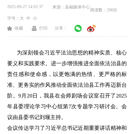
2025-09-27 14:03:37
来源：
县融媒体中心
阅读数：
298次
字号：
大
中
小
收藏
打印
分享：
为深刻领会习近平法治思想的精神实质、核心
要义和实践要求。进一步增强推进全面依法治县的
责任感和使命感，以更饱满的热情、更严格的标
准、更务实的作风推动全面依法治县工作再迈新台
阶。
9
月
20
日，我县在会师剧场会议室召开了
2025
年县委理论学习中心组第
7
次专题学习研讨会。会
议由县委书记刘堰主持。
会议传达学习了习近平总书记近期重要讲话精神和