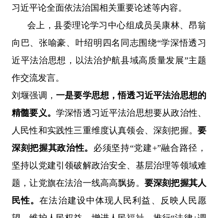
习近平论全面依法治国相关重要论述等内容。
会上，县委理论学习中心组成员吴康林、昂翁
向巴、张喻豪、叶绍明四名同志围绕
“
学深悟透习
近平法治思想，以法治护航县域高质量发展
”
主题
作交流发言。
刘堰强调，
一是要学思想，悟透习近平法治思想的
精髓要义。
学深悟透习近平法治思想要从政治性、
人民性和实践性三重维度认真领会、深刻把握。
要
深刻把握其政治性。
必须坚持
“
党建
+”
融合路径，
坚持以党建引领破解政治安全、基层治理等领域难
题，让党旗在法治一线高高飘扬。
要深刻把握其人
民性。
在法治建设中体现人民利益、反映人民愿
望、维护人民权益、增进人民福祉。推行
“
法律
+
调