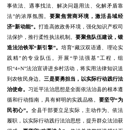
事依法、遇事找法、解决问题用法、化解矛盾靠
法
”
的浓厚氛围。
要聚焦营商环境，激活县域经
济
“
新动能
”
。
打造高效政务环境，强化知识产权司
法保护，推行柔性执法机制。
要聚焦队伍建设，锻
造法治铁军
“
新引擎
”
。
培育
“
藏汉双语通、理论实
践精
”
的专业队伍。开展
“
学法强基
”
工程，组
织
“4+N”
法治宣讲进乡村活动，将实用法律知识送
到农牧民身边。
三是要勇担当，以实际行动践行法
治使命。
习近平法治思想是全面依法治县的根本遵
循和行动指南，具有鲜明的实践品格。
要坚守
“
为
民初心
”
。
全县干部要立足实际，主动作为、依法
履职，以实际行动践行法治思想，提升群众法治获