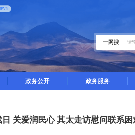
PV6
一网搜
政务公开
政务服务
残日 关爱润民心 其太走访慰问联系困