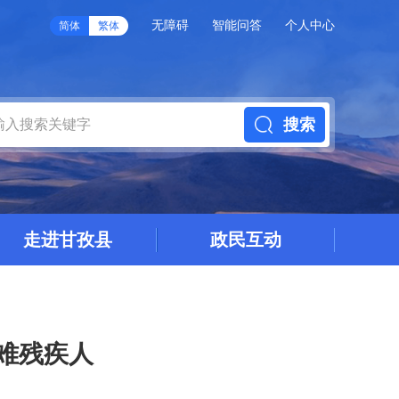
无障碍
智能问答
个人中心
简体
繁体
搜索
走进甘孜县
政民互动
难残疾人