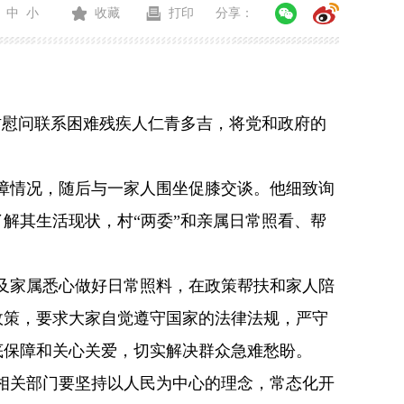
中
小
收藏
打印
分享：
访慰问联系困难残疾人仁青多吉，将党和政府的
障情况，随后与一家人围坐促膝交谈。他细致询
了解其生活现状，村
“
两委
”
和亲属日常照看、帮
及家属悉心做好日常照料，在政策帮扶和家人陪
政策，要求大家自觉遵守国家的法律法规，严守
底保障和关心关爱，切实解决群众急难愁盼。
相关部门要坚持以人民为中心的理念，常态化开