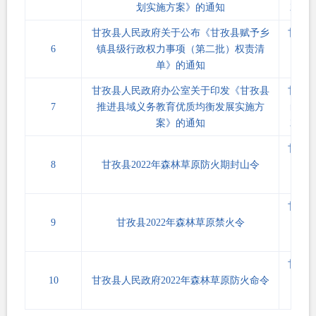
划实施方案》的通知
2〕5
甘孜县人民政府关于公布《甘孜县赋予乡
甘孜
6
镇县级行政权力事项（第二批）权责清
〔202
单》的通知
15
甘孜县人民政府办公室关于印发《甘孜县
甘孜
7
推进县域义务教育优质均衡发展实施方
函〔2
案》的通知
2〕3
甘孜
8
甘孜县2022年森林草原防火期封山令
〔202
3号
甘孜
9
甘孜县2022年森林草原禁火令
〔202
2号
甘孜
10
甘孜县人民政府2022年森林草原防火命令
〔202
1号