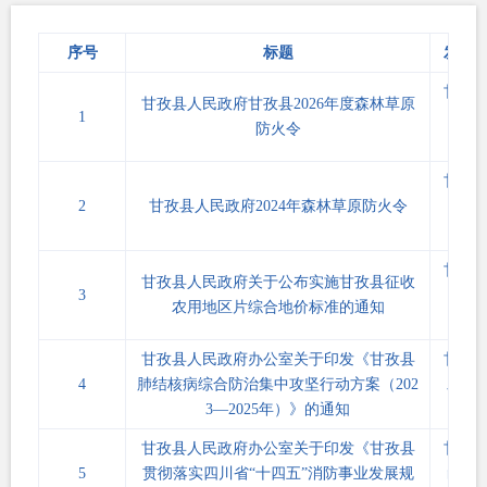
序号
标题
发文
甘孜
甘孜县人民政府甘孜县2026年度森林草原
1
〔202
防火令
1号
甘孜
2
甘孜县人民政府2024年森林草原防火令
〔202
1号
甘孜
甘孜县人民政府关于公布实施甘孜县征收
3
〔202
农用地区片综合地价标准的通知
23
甘孜县人民政府办公室关于印发《甘孜县
甘孜
4
肺结核病综合防治集中攻坚行动方案（202
发〔2
3—2025年）》的通知
3〕4
甘孜县人民政府办公室关于印发《甘孜县
甘孜
5
贯彻落实四川省“十四五”消防事业发展规
函〔2