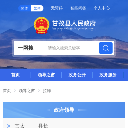
无障碍
智能问答
个人中心
简体
繁体
一网搜
首页
领导之窗
政务公开
政务服务
首页
领导之窗
拉姆
政府领导
其太
县长