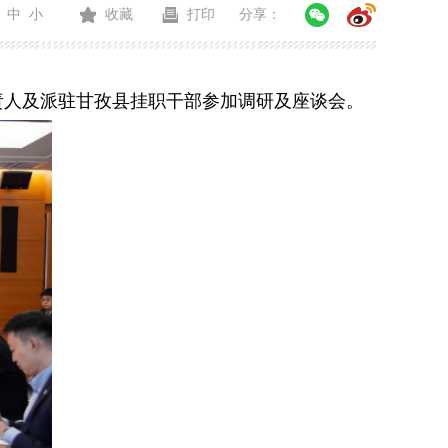
中
小
收藏
打印
分享：
责人及派驻甘孜县挂职干部参加调研及座谈会。