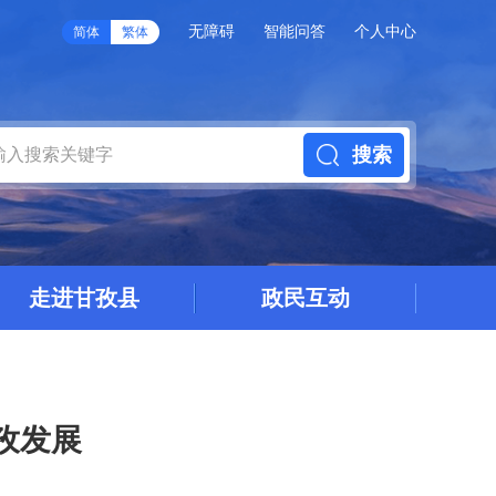
无障碍
智能问答
个人中心
简体
繁体
搜索
走进甘孜县
政民互动
孜发展