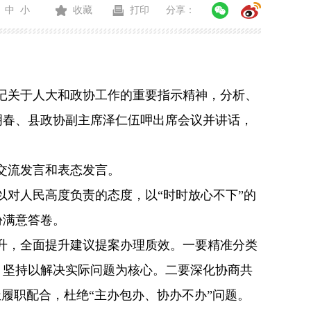
中
小
收藏
打印
分享：
记关于人大和政协工作的重要指示精神，分析、
明春、县政协副主席泽仁伍呷出席会议并讲话，
交流发言和表态发言。
以对人民高度负责的态度，以
“
时时放心不下
”
的
份满意答卷。
升，全面提升建议提案办理质效。一要精准分类
，坚持以解决实际问题为核心。二要深化协商共
极履职配合，杜绝
“
主办包办、协办不办
”
问题。