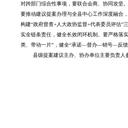
对跨部门综合性事项，要联合会商、协同攻坚
要推动建议提案办理与全县中心工作深度融合
构建
“
政府督查
+
人大政协监督
+
代表委员评估
”
实全链条责任，健全长效闭环机制。要严格落
类、带动一片
”
，健全
“
承诺
—
督办
—
销号
—
反馈
县级提案建议主办、协办单位主要负责人