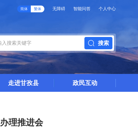
无障碍
智能问答
个人中心
简体
繁体
搜索
走进甘孜县
政民互动
案办理推进会